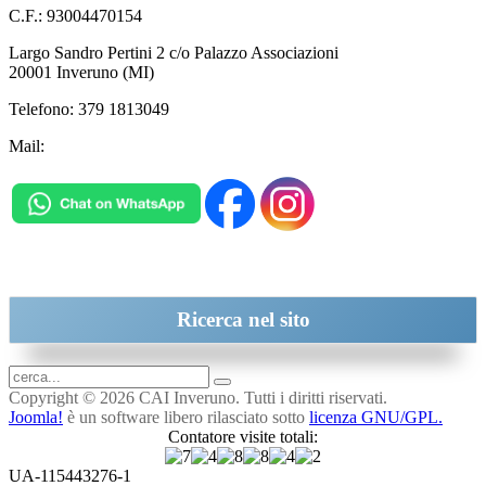
C.F.: 93004470154
Largo Sandro Pertini 2 c/o Palazzo Associazioni
20001 Inveruno (MI)
Telefono: 379 1813049
Mail:
inveruno@cai.it
Ricerca
nel sito
Copyright © 2026 CAI Inveruno. Tutti i diritti riservati.
Joomla!
è un software libero rilasciato sotto
licenza GNU/GPL.
Contatore visite totali:
UA-115443276-1