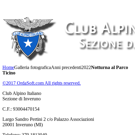
Home
Galleria fotografica
Anni precedenti
2022
Notturna al Parco
Ticino
©2017 OrdaSoft.com All rights reserved.
Club Alpino Italiano
Sezione di Inveruno
C.F.: 93004470154
Largo Sandro Pertini 2 c/o Palazzo Associazioni
20001 Inveruno (MI)
Telefono: 379 1813049