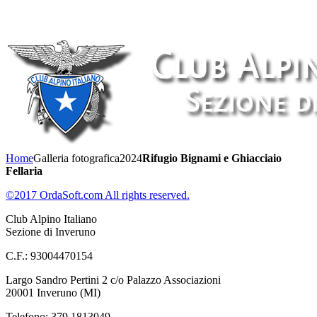
Home
Galleria fotografica
2024
Rifugio Bignami e Ghiacciaio
Fellaria
©2017 OrdaSoft.com All rights reserved.
Club Alpino Italiano
Sezione di Inveruno
C.F.: 93004470154
Largo Sandro Pertini 2 c/o Palazzo Associazioni
20001 Inveruno (MI)
Telefono: 379 1813049