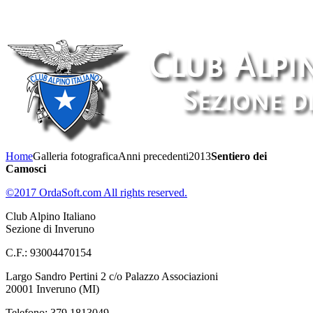
Home
Galleria fotografica
Anni precedenti
2013
Sentiero dei
Camosci
©2017 OrdaSoft.com All rights reserved.
Club Alpino Italiano
Sezione di Inveruno
C.F.: 93004470154
Largo Sandro Pertini 2 c/o Palazzo Associazioni
20001 Inveruno (MI)
Telefono: 379 1813049