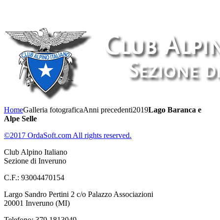
Home
Galleria fotografica
Anni precedenti
2019
Lago Baranca e
Alpe Selle
©2017 OrdaSoft.com All rights reserved.
Club Alpino Italiano
Sezione di Inveruno
C.F.: 93004470154
Largo Sandro Pertini 2 c/o Palazzo Associazioni
20001 Inveruno (MI)
Telefono: 379 1813049