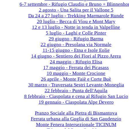
6-7 settembre - Rifugio Claudio e Bruno + Blinnenho
2 agosto - Una Salita per il Vallone 5
Da 24 a 27 luglio - Trekking Marmarole Runde
20 luglio - Becca di Viou e Mont Mary
12 e 13 luglio - Notte in tenda in Valpelline
5 luglio - Laghi e Colle Pinter
29 giugno - Rifugio Barma
22 giugno - Presolana via Normale
11-15 giugno - Etna e Isole Eolie
14 giugno - Sentiero dei Fiori al Pizzo Arera
24 maggio - Rifugio Elisa
17 maggio - Ferrata dei Picasass
10 maggio - Monte Crocione
26 aprile - Monte Faiè e Corte Buè
30 marzo - Traversata Sestri Levante-Moneglia
22 febbraio - Punta dell'Aquila
8 febbraio - Ciaspolata e cena al Rifugio San Lucio
19 gennaio - Ciaspolata Alpe Devero
2024
Pranzo Sociale alla Pietra di Bismantova
Ferrata urbana alla Guglia di San Gaudenzio
Monte Fenera Intersezionale TICINUM