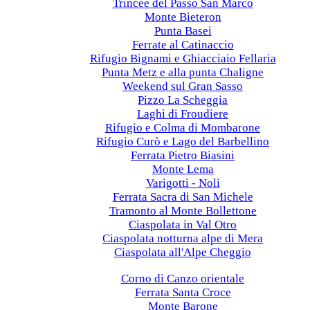
Trincee del Passo San Marco
Monte Bieteron
Punta Basei
Ferrate al Catinaccio
Rifugio Bignami e Ghiacciaio Fellaria
Punta Metz e alla punta Chaligne
Weekend sul Gran Sasso
Pizzo La Scheggia
Laghi di Froudiere
Rifugio e Colma di Mombarone
Rifugio Curò e Lago del Barbellino
Ferrata Pietro Biasini
Monte Lema
Varigotti - Noli
Ferrata Sacra di San Michele
Tramonto al Monte Bollettone
Ciaspolata in Val Otro
Ciaspolata notturna alpe di Mera
Ciaspolata all'Alpe Cheggio
2023
Corno di Canzo orientale
Ferrata Santa Croce
Monte Barone