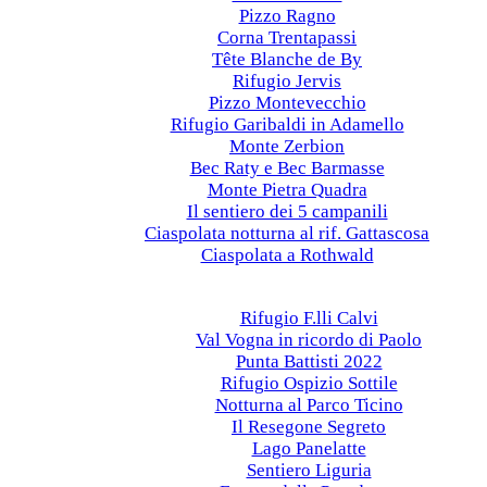
Pizzo Ragno
Corna Trentapassi
Tête Blanche de By
Rifugio Jervis
Pizzo Montevecchio
Rifugio Garibaldi in Adamello
Monte Zerbion
Bec Raty e Bec Barmasse
Monte Pietra Quadra
Il sentiero dei 5 campanili
Ciaspolata notturna al rif. Gattascosa
Ciaspolata a Rothwald
Anni precedenti
2022
Rifugio F.lli Calvi
Val Vogna in ricordo di Paolo
Punta Battisti 2022
Rifugio Ospizio Sottile
Notturna al Parco Ticino
Il Resegone Segreto
Lago Panelatte
Sentiero Liguria