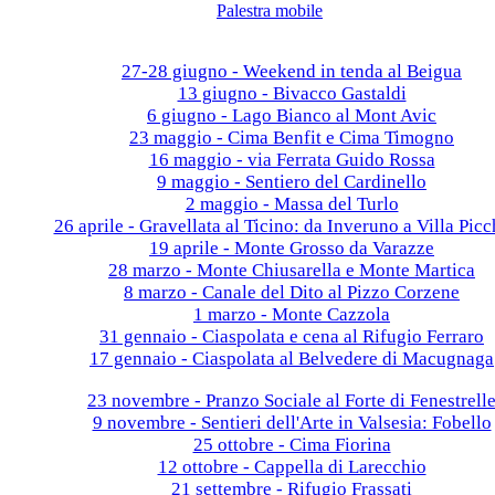
Palestra mobile
Galleria fotografica
2026
27-28 giugno - Weekend in tenda al Beigua
13 giugno - Bivacco Gastaldi
6 giugno - Lago Bianco al Mont Avic
23 maggio - Cima Benfit e Cima Timogno
16 maggio - via Ferrata Guido Rossa
9 maggio - Sentiero del Cardinello
2 maggio - Massa del Turlo
26 aprile - Gravellata al Ticino: da Inveruno a Villa Picc
19 aprile - Monte Grosso da Varazze
28 marzo - Monte Chiusarella e Monte Martica
8 marzo - Canale del Dito al Pizzo Corzene
1 marzo - Monte Cazzola
31 gennaio - Ciaspolata e cena al Rifugio Ferraro
17 gennaio - Ciaspolata al Belvedere di Macugnaga
2025
23 novembre - Pranzo Sociale al Forte di Fenestrell
9 novembre - Sentieri dell'Arte in Valsesia: Fobello
25 ottobre - Cima Fiorina
12 ottobre - Cappella di Larecchio
21 settembre - Rifugio Frassati