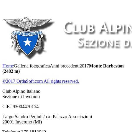
Home
Galleria fotografica
Anni precedenti
2017
Monte Barbeston
(2482 m)
©2017 OrdaSoft.com All rights reserved.
Club Alpino Italiano
Sezione di Inveruno
C.F.: 93004470154
Largo Sandro Pertini 2 c/o Palazzo Associazioni
20001 Inveruno (MI)
Telefono: 379 1813049